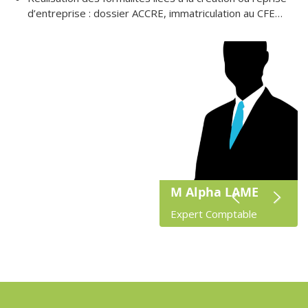
d’entreprise : dossier ACCRE, immatriculation au CFE…
M Alpha LAME
Mme XYZ
M ABC
Expert Comptable
Expert Comptable
Conseiller financier
Previou
Next
s